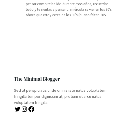
pensar como te ha ido durante esos años, recuerdas
todo y te sientas a pensar… miércola se vienen los 30’s.
Ahora que estoy cerca de los 30’s (bueno faltan 365…
The Minimal Blogger
Sed ut perspiciatis unde omnis iste natus voluptatem
fringilla tempor dignissim at, pretium et arcu natus
voluptatem fringilla.
Twitter
Instagram
Facebook