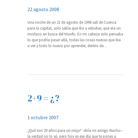
22 agosto 2008
Una noche de un 21 de agosto de 1996 salí de Cuenca
para la capital, solo sabía que iba a estudiar, que era un
morlaco en busca del triunfo. En mi cabeza solo pensaba
lo que podría pasar allá, todas las cosas nuevas que iba
a ver y todo lo nuevo por aprender, dentro de…
2+9 = ¿?
1 octubre 2007
¿Qué son 29 años para un ninja? -diría mi amigo Nacho–
la verdad no lo sé, pero hoy es ese día que te pones a