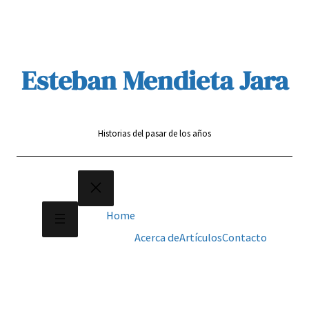
Saltar
al
contenido
Esteban Mendieta Jara
Historias del pasar de los años
Home
Acerca de
Artículos
Contacto