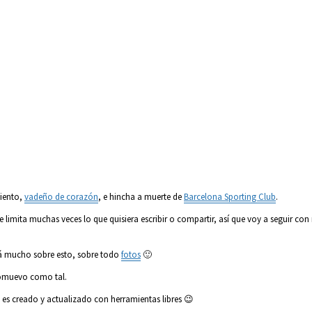
iento,
vadeño de corazón
, e hincha a muerte de
Barcelona Sporting Club
.
imita muchas veces lo que quisiera escribir o compartir, así que voy a seguir con 
rá mucho sobre esto, sobre todo
fotos
🙂
omuevo como tal.
 es creado y actualizado con herramientas libres 😉