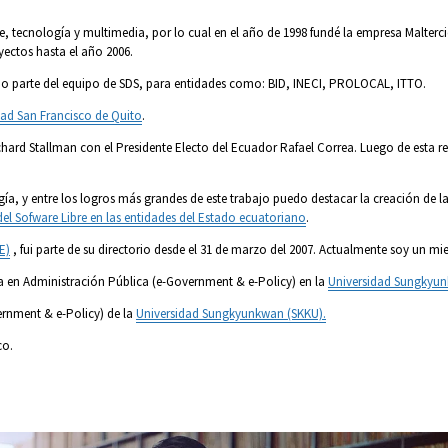
 tecnología y multimedia, por lo cual en el año de 1998 fundé la empresa Malterc
oyectos hasta el año 2006.
mo parte del equipo de SDS, para entidades como: BID, INECI, PROLOCAL, ITTO.
dad San Francisco de Quito
.
ard Stallman con el Presidente Electo del Ecuador Rafael Correa. Luego de esta reu
ía, y entre los logros más grandes de este trabajo puedo destacar la creación de l
del Sofware Libre en las entidades del Estado ecuatoriano
.
E)
, fui parte de su directorio desde el 31 de marzo del 2007. Actualmente soy un m
ria en Administración Pública (e-Government & e-Policy) en la
Universidad Sungkyu
ernment & e-Policy) de la
Universidad Sungkyunkwan (SKKU).
co.