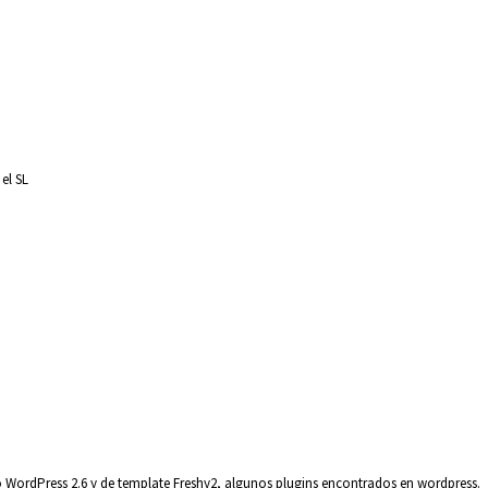
el SL
o WordPress 2.6 y de template Freshy2, algunos plugins encontrados en wordpress.