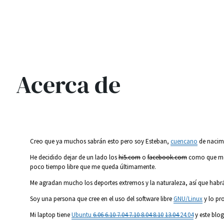
Acerca de
Creo que ya muchos sabrán esto pero soy Esteban,
cuencano
de nacim
He decidido dejar de un lado los
hi5.com
o
facebook.com
como que me l
poco tiempo libre que me queda últimamente.
Me agradan mucho los deportes extremos y la naturaleza, así que hab
Soy una persona que cree en el uso del software libre
GNU/Linux
y lo pr
Mi laptop tiene
Ubuntu
6.06 6.10 7.04 7.10 8.04 8.10
13.04
24.04
y este blog