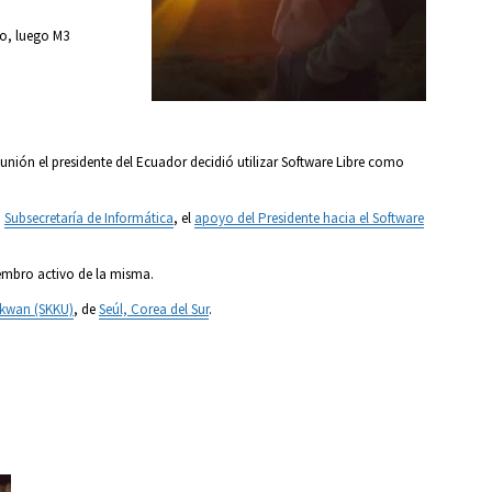
io, luego M3
nión el presidente del Ecuador decidió utilizar Software Libre como
a
Subsecretaría de Informática
, el
apoyo del Presidente hacia el Software
iembro activo de la misma.
nkwan (SKKU)
, de
Seúl, Corea del Sur
.