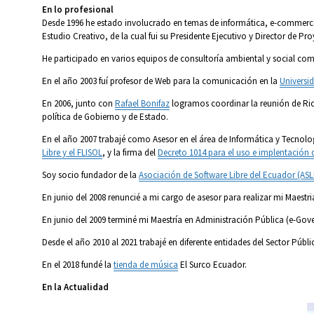
En lo profesional
Desde 1996 he estado involucrado en temas de informática, e-commerce,
Estudio Creativo, de la cual fui su Presidente Ejecutivo y Director de Pr
He participado en varios equipos de consultoría ambiental y social co
En el año 2003 fuí profesor de Web para la comunicación en la
Universi
En 2006, junto con
Rafael Bonifaz
logramos coordinar la reunión de Rich
política de Gobierno y de Estado.
En el año 2007 trabajé como Asesor en el área de Informática y Tecnolog
Libre y el FLISOL
, y la firma del
Decreto 1014 para el uso e implentación 
Soy socio fundador de la
Asociación de Software Libre del Ecuador (ASL
En junio del 2008 renuncié a mi cargo de asesor para realizar mi Maest
En junio del 2009 terminé mi Maestría en Administración Pública (e-Gov
Desde el año 2010 al 2021 trabajé en diferente entidades del Sector Públi
En el 2018 fundé la
tienda de música
El Surco Ecuador.
En la Actualidad