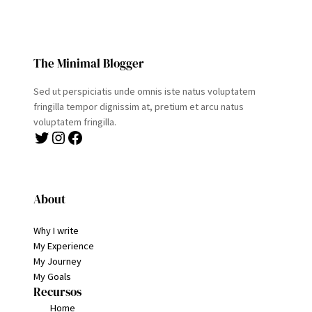
The Minimal Blogger
Sed ut perspiciatis unde omnis iste natus voluptatem
fringilla tempor dignissim at, pretium et arcu natus
voluptatem fringilla.
Twitter
Instagram
Facebook
About
Why I write
My Experience
My Journey
My Goals
Recursos
Home