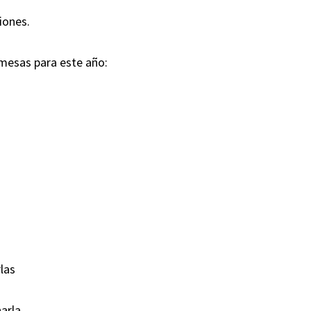
iones.
mesas para este año:
las
arla