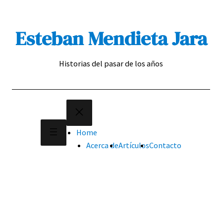
Saltar
al
Esteban Mendieta Jara
contenido
Historias del pasar de los años
Home
Acerca de
Artículos
Contacto