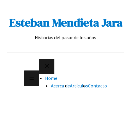
Saltar
al
Esteban Mendieta Jara
contenido
Historias del pasar de los años
Home
Acerca de
Artículos
Contacto