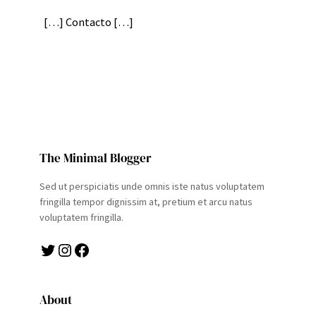
[…] Contacto […]
The Minimal Blogger
Sed ut perspiciatis unde omnis iste natus voluptatem
fringilla tempor dignissim at, pretium et arcu natus
voluptatem fringilla.
Twitter
Instagram
Facebook
About