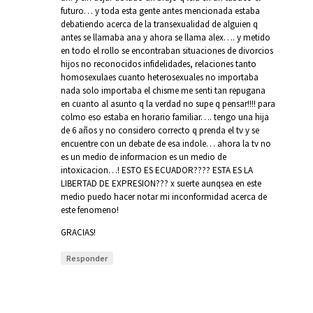
futuro… y toda esta gente antes mencionada estaba
debatiendo acerca de la transexualidad de alguien q
antes se llamaba ana y ahora se llama alex…. y metido
en todo el rollo se encontraban situaciones de divorcios
hijos no reconocidos infidelidades, relaciones tanto
homosexulaes cuanto heterosexuales no importaba
nada solo importaba el chisme me senti tan repugana
en cuanto al asunto q la verdad no supe q pensar!!!! para
colmo eso estaba en horario familiar…. tengo una hija
de 6 años y no considero correcto q prenda el tv y se
encuentre con un debate de esa indole… ahora la tv no
es un medio de informacion es un medio de
intoxicacion…! ESTO ES ECUADOR???? ESTA ES LA
LIBERTAD DE EXPRESION??? x suerte aunqsea en este
medio puedo hacer notar mi inconformidad acerca de
este fenomeno!
GRACIAS!
Responder