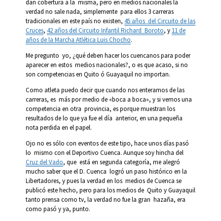
dan cobertura a la misma, pero en medios nacionales la
verdad no sale nada, simplemente para ellos 3 carreras
tradicionales en este país no existen,
45 años del Circuito de las
Cruces
,
42 años del Circuito Infantil Richard Boroto
, y
11 de
años de la Marcha Atlética Luis Chocho
.
Me pregunto yo, ¿qué deben hacer los cuencanos para poder
aparecer en estos medios nacionales?, o es que acaso, si no
son competencias en Quito ó Guayaquil no importan.
Como atleta puedo decir que cuando nos enteramos de las
carreras, es más por medio de «boca a boca», y si vemos una
competencia en otra provincia, es porque muestran los
resultados de lo que ya fue el día anterior, en una pequeña
nota perdida en el papel.
Ojo no es sólo con eventos de este tipo, hace unos días pasó
lo mismo con el Deportivo Cuenca. Aunque soy hincha del
Cruz del Vado
, que está en segunda categoría, me alegró
mucho saber que el D. Cuenca logró un paso histórico en la
Libertadores, y pues la verdad en los medios de Cuenca se
publicó este hecho, pero para los medios de Quito y Guayaquil
tanto prensa como tv, la verdad no fue la gran hazaña, era
como pasó y ya, punto.