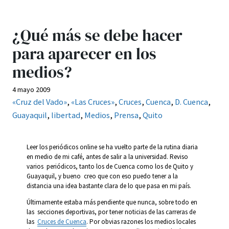
¿Qué más se debe hacer
para aparecer en los
medios?
4 mayo 2009
«Cruz del Vado»
, 
«Las Cruces»
, 
Cruces
, 
Cuenca
, 
D. Cuenca
, 
Guayaquil
, 
libertad
, 
Medios
, 
Prensa
, 
Quito
Leer los periódicos online se ha vuelto parte de la rutina diaria
en medio de mi café, antes de salir a la universidad. Reviso
varios periódicos, tanto los de Cuenca como los de Quito y
Guayaquil, y bueno creo que con eso puedo tener a la
distancia una idea bastante clara de lo que pasa en mi país.
Últimamente estaba más pendiente que nunca, sobre todo en
las secciones deportivas, por tener noticias de las carreras de
las
Cruces de Cuenca
. Por obvias razones los medios locales