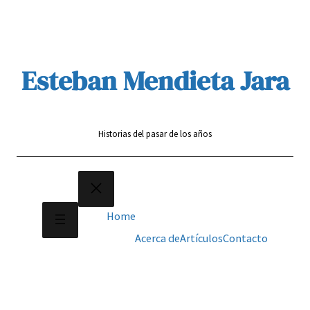
Saltar
al
contenido
Esteban Mendieta Jara
Historias del pasar de los años
Home
Acerca de
Artículos
Contacto