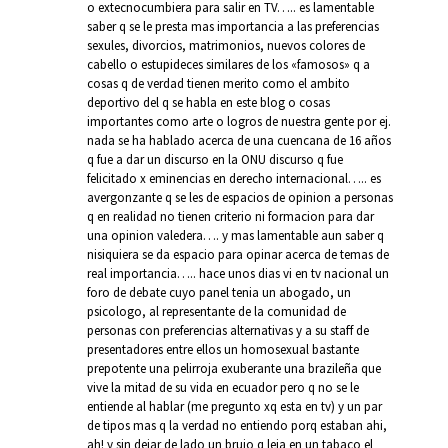
o extecnocumbiera para salir en TV….. es lamentable
saber q se le presta mas importancia a las preferencias
sexules, divorcios, matrimonios, nuevos colores de
cabello o estupideces similares de los «famosos» q a
cosas q de verdad tienen merito como el ambito
deportivo del q se habla en este blog o cosas
importantes como arte o logros de nuestra gente por ej.
nada se ha hablado acerca de una cuencana de 16 años
q fue a dar un discurso en la ONU discurso q fue
felicitado x eminencias en derecho internacional….. es
avergonzante q se les de espacios de opinion a personas
q en realidad no tienen criterio ni formacion para dar
una opinion valedera…. y mas lamentable aun saber q
nisiquiera se da espacio para opinar acerca de temas de
real importancia….. hace unos dias vi en tv nacional un
foro de debate cuyo panel tenia un abogado, un
psicologo, al representante de la comunidad de
personas con preferencias alternativas y a su staff de
presentadores entre ellos un homosexual bastante
prepotente una pelirroja exuberante una brazileña que
vive la mitad de su vida en ecuador pero q no se le
entiende al hablar (me pregunto xq esta en tv) y un par
de tipos mas q la verdad no entiendo porq estaban ahi,
ah! y sin dejar de lado un brujo q leia en un tabaco el