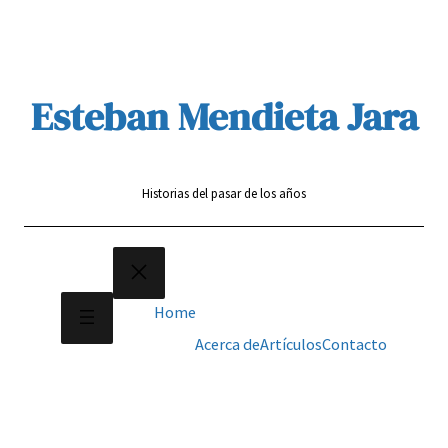
Saltar
al
contenido
Esteban Mendieta Jara
Historias del pasar de los años
Home
Acerca de
Artículos
Contacto