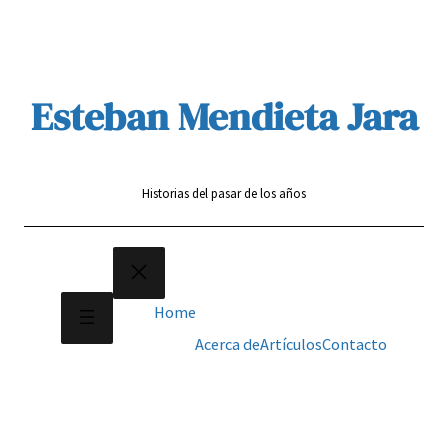
Saltar
al
contenido
Esteban Mendieta Jara
Historias del pasar de los años
Home
Acerca de
Artículos
Contacto