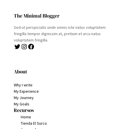
The Minimal Blogger
Sed ut perspiciatis unde omnis iste natus voluptatem
fringilla tempor dignissim at, pretium et arcu natus
voluptatem fringilla.
Twitter
Instagram
Facebook
About
Why I write
My Experience
My Journey
My Goals
Recursos
Home
Tienda El Surco