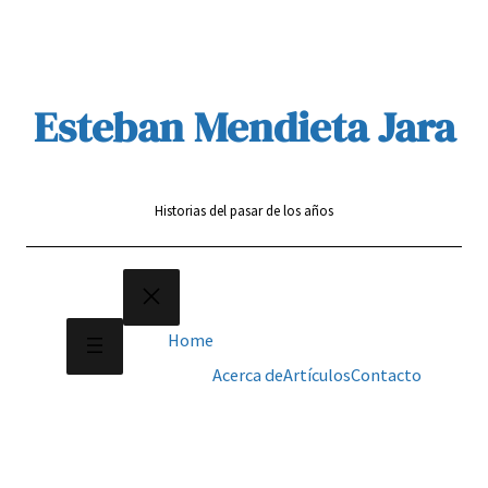
Saltar
al
contenido
Esteban Mendieta Jara
Historias del pasar de los años
Home
Acerca de
Artículos
Contacto